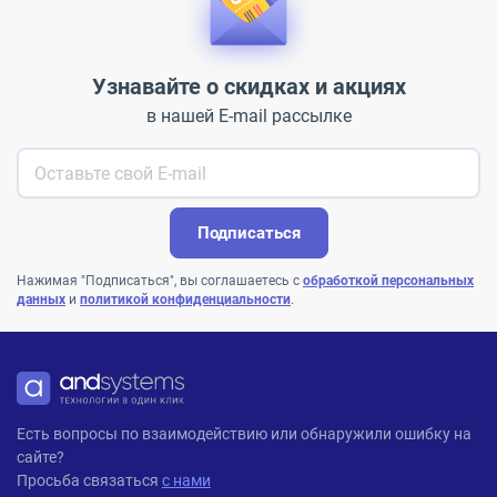
Узнавайте о скидках и акциях
в нашей E-mail рассылке
Подписаться
Нажимая "Подписаться", вы соглашаетесь с
обработкой персональных
данных
и
политикой конфиденциальности
.
ANDPRO
Есть вопросы по взаимодействию или обнаружили ошибку на
сайте?
Просьба связаться
с нами