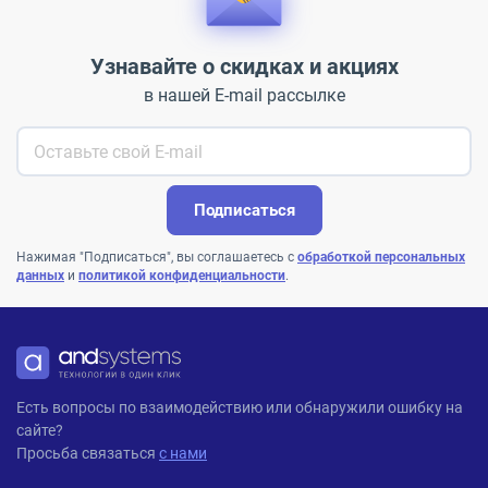
Узнавайте о скидках и акциях
в нашей E-mail рассылке
Подписаться
Нажимая "Подписаться", вы соглашаетесь с
обработкой персональных
данных
и
политикой конфиденциальности
.
ANDPRO
Есть вопросы по взаимодействию или обнаружили ошибку на
сайте?
Просьба связаться
с нами