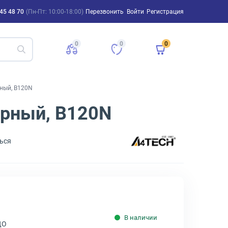
45 48 70
(Пн-Пт: 10:00-18:00)
Перезвонить
Войти
Регистрация
0
0
0
ный, B120N
ёрный, B120N
ься
В наличии
ДО