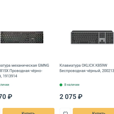
ёрный, ZL.KBDEE.004
 ножничная Meetion K210 Беспроводная белый, MT-K210MW-B-RU
Открыть товар: Клавиатура механическая GMNG GG-K
Открыть тов
атура механическая GMNG
Клавиатура OKLICK K859W
815X Проводная чёрно-
Беспроводная чёрный, 20021
, 1913914
аличии
В наличии
70 ₽
2 075 ₽
Купить
Купить