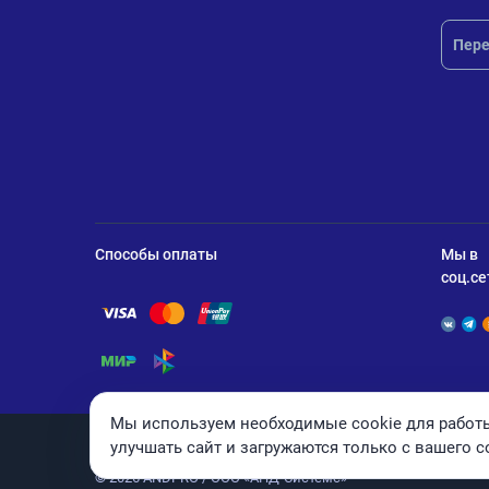
Пере
Способы оплаты
Мы в
соц.се
Помощь по оплате Visa
Помощь по оплате Mastercard
Помощь по оплате UnionPay
Помощь по оплате Мир
Помощь по оплате СБП
Мы используем необходимые cookie для работы
улучшать сайт и загружаются только с вашего с
© 2026 ANDPRO / ООО «АНД-Системс»