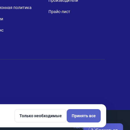
Производители
ионная политика
Прайс-лист
ии
ис
Только необходимые
Принять все
Настройки cookie