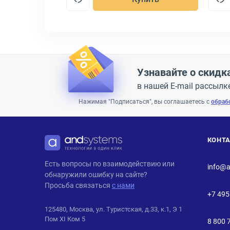
Узнавайте о скидк
в нашей E-mail рассылк
Нажимая "Подписаться", вы соглашаетесь с
обраб
КОНТ
ANDPRO
Есть вопросы по взаимодействию или
info@a
обнаружили ошибку на сайте?
Просьба связаться
с нами
+7 495
125480, Москва, ул. Туристская, д.33, к.1, Э 1
Пом XI Ком 5
8 800 