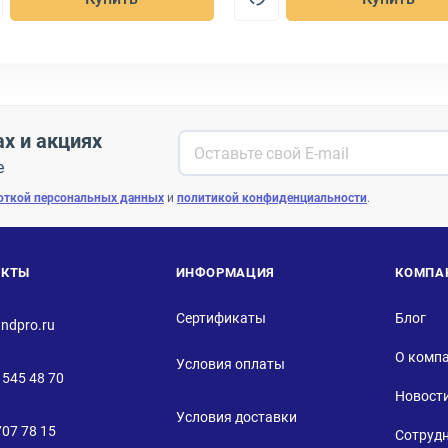
ах и акциях
е
откой персональных данных
и
политикой конфиденциальности
.
АКТЫ
ИНФОРМАЦИЯ
КОМПА
Сертификаты
Блог
ndpro.ru
О комп
Условия оплаты
 545 48 70
Новост
Условия доставки
707 78 15
Сотруд