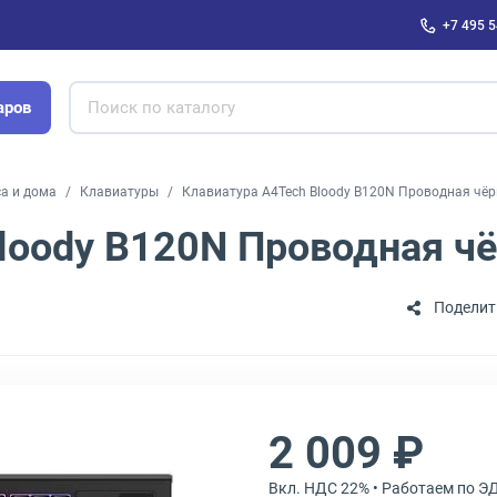
+7 495 5
аров
са и дома
Клавиатуры
Клавиатура A4Tech Bloody B120N Проводная чёр
loody B120N Проводная ч
Поделит
2 009 ₽
Вкл. НДС 22% • Работаем по Э