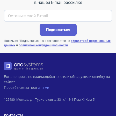
в нашей E-mail рассылке
Подписаться
Нажимая "Подписаться", вы соглашаетесь с
обработкой персональных
данных
и
политикой конфиденциальности
.
ANDPRO
Есть вопросы по взаимодействию или обнаружили ошибку на
сайте?
Просьба связаться
с нами
125480, Москва, ул. Туристская, д.33, к.1, Э 1 Пом XI Ком 5
КОНТАКТЫ