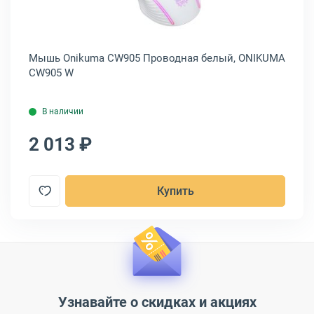
й,
Мышь Onikuma CW905 Проводная белый, ONIKUMA
Мы
CW905 W
CW
В наличии
2 013 ₽
1
Купить
Узнавайте о скидках и акциях