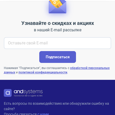
Узнавайте о скидках и акциях
в нашей E-mail рассылке
Подписаться
Нажимая "Подписаться", вы соглашаетесь с
обработкой персональных
данных
и
политикой конфиденциальности
.
ANDPRO
Есть вопросы по взаимодействию или обнаружили ошибку на
сайте?
Просьба связаться
с нами