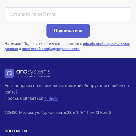
Подписаться
Нажимая "Подписаться", вы соглашаетесь с
обработкой персональных
данных
и
политикой конфиденциальности
.
ANDPRO
Есть вопросы по взаимодействию или обнаружили ошибку на
сайте?
Просьба связаться
с нами
125480, Москва, ул. Туристская, д.33, к.1, Э 1 Пом XI Ком 5
КОНТАКТЫ