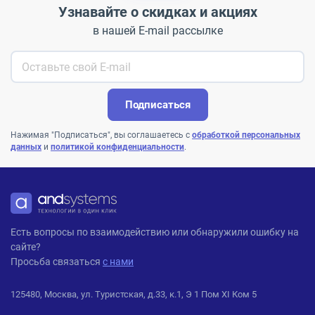
Узнавайте о скидках и акциях
в нашей E-mail рассылке
Подписаться
Нажимая "Подписаться", вы соглашаетесь с
обработкой персональных
данных
и
политикой конфиденциальности
.
ANDPRO
Есть вопросы по взаимодействию или обнаружили ошибку на
сайте?
Просьба связаться
с нами
125480, Москва, ул. Туристская, д.33, к.1, Э 1 Пом XI Ком 5