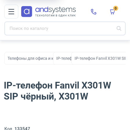
0
Телефоны для офиса и корпоративной связи
IP-телефоны
IP-телефон Fanvil X301W SIP
IP-телефон Fanvil X301W
SIP чёрный, X301W
Код
133547