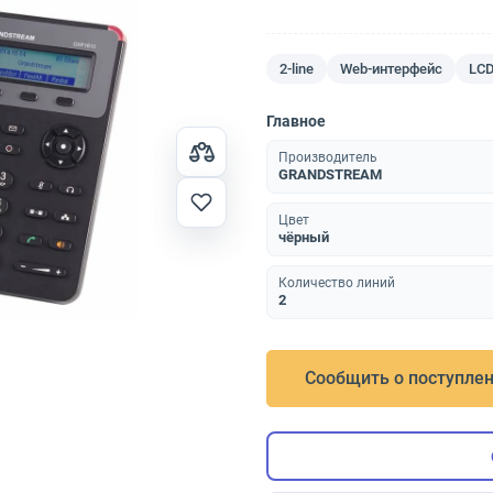
2-line
Web-интерфейс
LC
Главное
Производитель
GRANDSTREAM
Цвет
чёрный
Количество линий
2
Сообщить о поступле