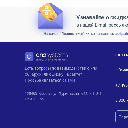
Узнавайте о скидк
в нашей E-mail рассылк
Нажимая "Подписаться", вы соглашаетесь с
обраб
КОНТ
ANDPRO
Есть вопросы по взаимодействию или
info@a
обнаружили ошибку на сайте?
Просьба связаться
с нами
+7 495
125480, Москва, ул. Туристская, д.33, к.1, Э 1
Пом XI Ком 5
8 800 
Пере