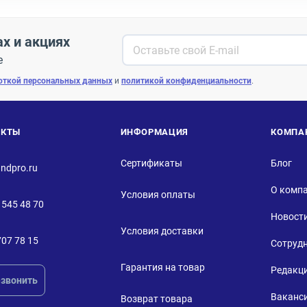
ах и акциях
е
откой персональных данных
и
политикой конфиденциальности
.
АКТЫ
ИНФОРМАЦИЯ
КОМПА
Сертификаты
Блог
ndpro.ru
О комп
Условия оплаты
 545 48 70
Новост
Условия доставки
707 78 15
Сотруд
Гарантия на товар
Редакц
звонить
Ваканс
Возврат товара