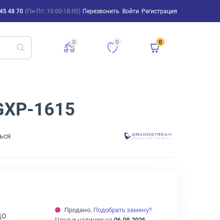
45 48 70
(Пн-Пт: 10:00-18:00)
Перезвонить
Войти
Регистрация
0
0
0
GXP-1615
ься
Продано.
Подобрать замену?
ДО
Цена и наличие на
06.08.2026