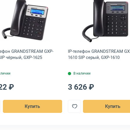
610
лефон IP Fanvil V60P SIP чёрный, V60P
Открыть товар: IP-телефон GRANDSTREAM GXP-1625 SI
Открыть тов
лефон GRANDSTREAM GXP-
IP-телефон GRANDSTREAM GX
SIP чёрный, GXP-1625
1610 SIP серый, GXP-1610
аличии
В наличии
22 ₽
3 626 ₽
Купить
Купить