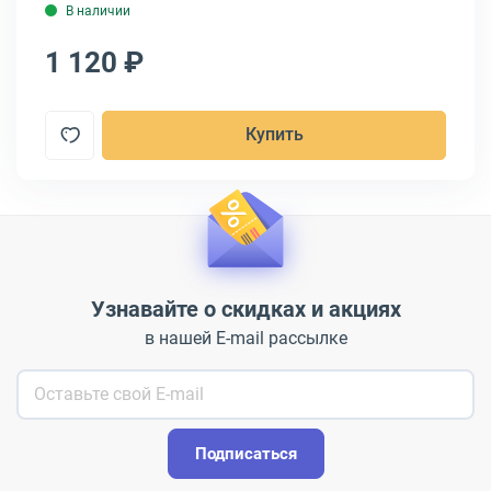
В наличии
1 120 ₽
1
Купить
Узнавайте о скидках и акциях
в нашей E-mail рассылке
Подписаться