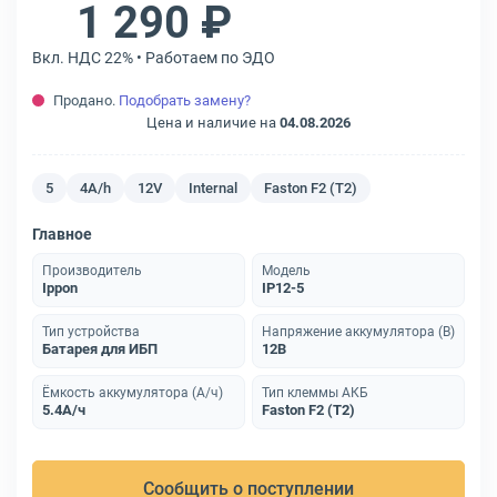
1 290 ₽
Вкл. НДС 22% • Работаем по ЭДО
Продано.
Подобрать замену?
Цена и наличие на
04.08.2026
5
4A/h
12V
Internal
Faston F2 (T2)
Главное
Производитель
Модель
Ippon
IP12-5
Тип устройства
Напряжение аккумулятора (В)
Батарея для ИБП
12В
Ёмкость аккумулятора (А/ч)
Тип клеммы АКБ
5.4А/ч
Faston F2 (T2)
Сообщить о поступлении