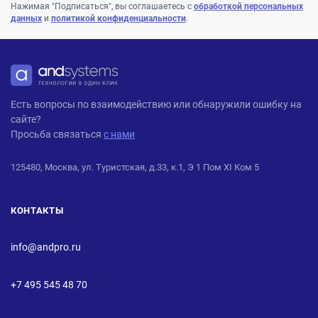
Нажимая "Подписаться", вы соглашаетесь с
обработкой персональных
данных
и
политикой конфиденциальности
.
ANDPRO
Есть вопросы по взаимодействию или обнаружили ошибку на
сайте?
Просьба связаться
с нами
125480, Москва, ул. Туристская, д.33, к.1, Э 1 Пом XI Ком 5
КОНТАКТЫ
info@andpro.ru
+7 495 545 48 70