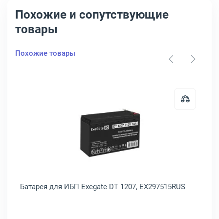
Похожие и сопутствующие
товары
Похожие товары
 для ИБП Exegate GP 12075, EP234538RUS
Открыть товар: Батарея для ИБП 
S
Батарея для ИБП Exegate DT 1207, EX297515RUS
Ба