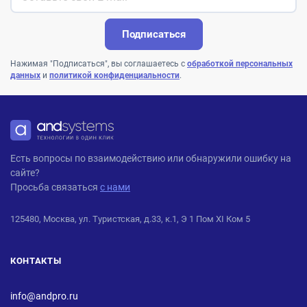
Подписаться
Нажимая "Подписаться", вы соглашаетесь с
обработкой персональных
данных
и
политикой конфиденциальности
.
ANDPRO
Есть вопросы по взаимодействию или обнаружили ошибку на
сайте?
Просьба связаться
с нами
125480, Москва, ул. Туристская, д.33, к.1, Э 1 Пом XI Ком 5
КОНТАКТЫ
info@andpro.ru