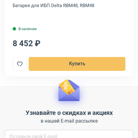
Батарея для ИБП Delta RBM48, RBM48
Ба
В наличии
8 452 ₽
9
Купить
Узнавайте о скидках и акциях
в нашей E-mail рассылке