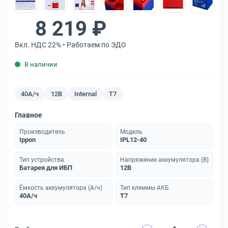
8 219 ₽
Вкл. НДС 22% • Работаем по ЭДО
В наличии
40А/ч
12В
Internal
T7
Главное
Производитель
Модель
Ippon
IPL12-40
Тип устройства
Напряжение аккумулятора (В)
Батарея для ИБП
12В
Ёмкость аккумулятора (А/ч)
Тип клеммы АКБ
40А/ч
T7