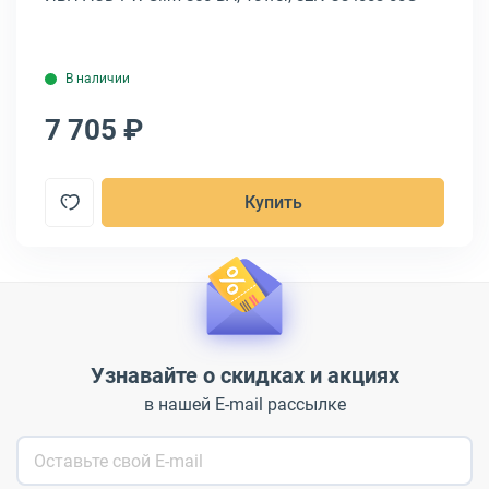
PO
В наличии
7 705 ₽
7
Купить
Узнавайте о скидках и акциях
в нашей E-mail рассылке