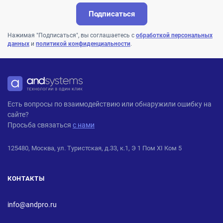
Подписаться
Нажимая "Подписаться", вы соглашаетесь с
обработкой персональных
данных
и
политикой конфиденциальности
.
ANDPRO
Есть вопросы по взаимодействию или обнаружили ошибку на
сайте?
Просьба связаться
с нами
125480, Москва, ул. Туристская, д.33, к.1, Э 1 Пом XI Ком 5
КОНТАКТЫ
info@andpro.ru