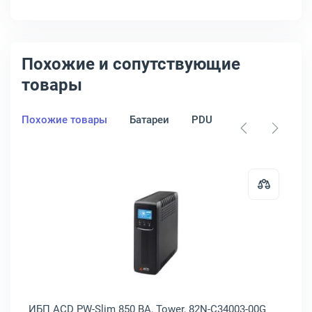
Похожие и сопутствующие
товары
Похожие товары
Батареи
PDU
Стабилизатор
ercom SPIDER 1000 ВА, Brick, SPD-1000N
Открыть товар: ИБП ACD PW-Slim 
ИБП ACD PW-Slim 850 ВА, Tower, 82N-C34003-00G
ИБ