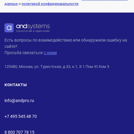
данных
и
политикой конфиденциальности
.
ANDPRO
Есть вопросы по взаимодействию или обнаружили ошибку на
сайте?
Просьба связаться
с нами
125480, Москва, ул. Туристская, д.33, к.1, Э 1 Пом XI Ком 5
КОНТАКТЫ
info@andpro.ru
+7 495 545 48 70
8 800 707 78 15