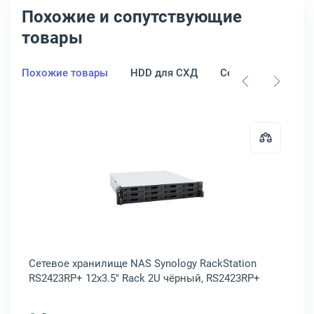
Похожие и сопутствующие
товары
Похожие товары
HDD для СХД
Серверные SSD
, RX1222SAS
 хранилище NAS QNAP TS-873A 8x3.5" Tower чёрный, TS-873A-8G
Открыть товар: Сетевое хранилищ
Сетевое хранилище NAS Synology RackStation
Ди
RS2423RP+ 12x3.5" Rack 2U чёрный, RS2423RP+
Ra