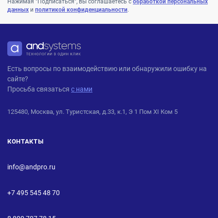
Нажимая "Подписаться", вы соглашаетесь с
обработкой персональных
данных
и
политикой конфиденциальности
.
ANDPRO
Есть вопросы по взаимодействию или обнаружили ошибку на
сайте?
Просьба связаться
с нами
125480, Москва, ул. Туристская, д.33, к.1, Э 1 Пом XI Ком 5
КОНТАКТЫ
info@andpro.ru
+7 495 545 48 70