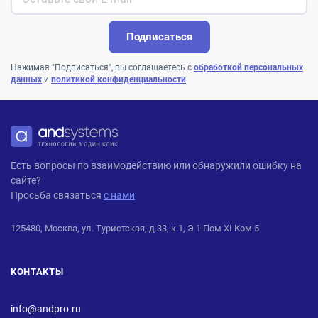
Подписаться
Нажимая "Подписаться", вы соглашаетесь с
обработкой персональных
данных
и
политикой конфиденциальности
.
ANDPRO
Есть вопросы по взаимодействию или обнаружили ошибку на
сайте?
Просьба связаться
с нами
125480, Москва, ул. Туристская, д.33, к.1, Э 1 Пом XI Ком 5
КОНТАКТЫ
info@andpro.ru