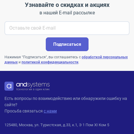
Узнавайте о скидках и акциях
в нашей E-mail рассылке
Подписаться
Нажимая "Подписаться", вы соглашаетесь с
обработкой персональных
данных
и
политикой конфиденциальности
.
ANDPRO
Есть вопросы по взаимодействию или обнаружили ошибку на
сайте?
Просьба связаться
с нами
125480, Москва, ул. Туристская, д.33, к.1, Э 1 Пом XI Ком 5