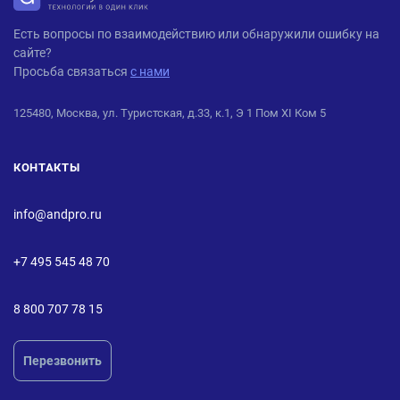
ANDPRO
Есть вопросы по взаимодействию или обнаружили ошибку на
сайте?
Просьба связаться
с нами
125480, Москва, ул. Туристская, д.33, к.1, Э 1 Пом XI Ком 5
КОНТАКТЫ
info@andpro.ru
+7 495 545 48 70
8 800 707 78 15
Перезвонить