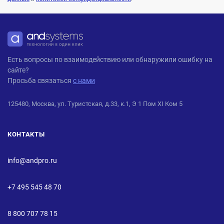
ANDPRO
Есть вопросы по взаимодействию или обнаружили ошибку на
сайте?
Просьба связаться
с нами
125480, Москва, ул. Туристская, д.33, к.1, Э 1 Пом XI Ком 5
КОНТАКТЫ
info@andpro.ru
+7 495 545 48 70
8 800 707 78 15