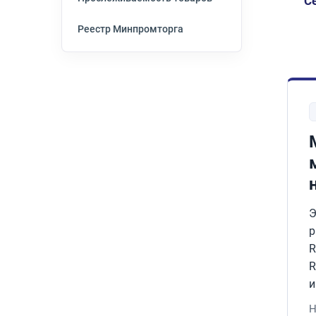
С
Реестр Минпромторга
Э
р
R
R
и
Н