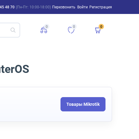
45 48 70
(Пн-Пт: 10:00-18:00)
Перезвонить
Войти
Регистрация
0
0
0
terOS
Товары Mikrotik