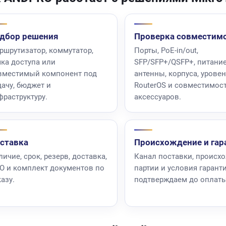
дбор решения
Проверка совместим
ршрутизатор, коммутатор,
Порты, PoE-in/out,
чка доступа или
SFP/SFP+/QSFP+, питание
вместимый компонент под
антенны, корпуса, урове
дачу, бюджет и
RouterOS и совместимос
фраструктуру.
аксессуаров.
ставка
Происхождение и гар
ичие, срок, резерв, доставка,
Канал поставки, происх
О и комплект документов по
партии и условия гарант
азу.
подтверждаем до оплаты