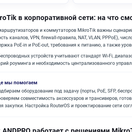
roTik в корпоративной сети: на что см
маршрутизаторов и коммутаторов MikroTik важны сценарий
сть каналов, VPN, firewall-правила, NAT, VLAN, PPPoE), чис
ржка PoE-in и PoE-out, требования к питанию, а также уро
еспроводных устройств учитывают стандарт Wi-Fi, диапазо
арий роуминга и необходимость централизованного управл
де мы помогаем
дбираем оборудование под задачу (порты, PoE, SFP, беспро
роверяем совместимость аксессуаров и трансиверов, гото
ля закупки. Настройка RouterOS и проектирование сети сог
 ANDPRO работает с решениями Mikro