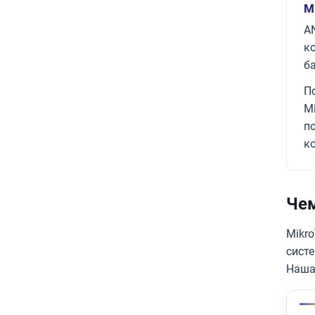
М
A
к
ба
П
M
п
к
Чем
Mikro
сист
Наша 