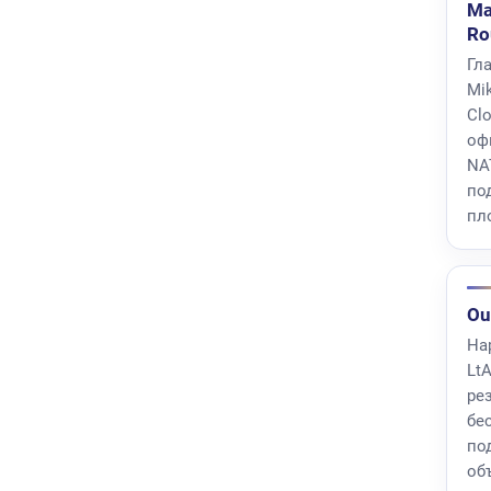
Ма
Ro
Гл
Mik
Clo
офи
NA
по
пл
Ou
На
Lt
ре
бе
по
об