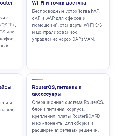
outer
Wi-Fi и точки доступа
Беспроводные устройства hAP,
ры с
cAP и wAP для офисов и
+/QSFP+,
помещений, стандарты Wi-Fi 5/6
rOS или
и централизованное
кафов,
управление через CAPsMAN.
нных
ейсы
RouterOS, питание и
аксессуары
Операционная система RouterOS,
бели и
блоки питания, корпуса,
ты для
крепления, платы RouterBOARD
и компоненты для сборки и
расширения сетевых решений.