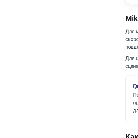
Mik
Для 
скоро
подде
Для б
сцен
Г
По
п
д
Как