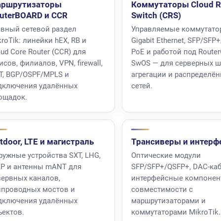
ршрутизаторы
Коммутаторы Cloud R
uterBOARD и CCR
Switch (CRS)
авный сетевой раздел
Управляемые коммутато
roTik: линейки hEX, RB и
Gigabit Ethernet, SFP/SFP
ud Core Router (CCR) для
PoE и работой под Route
сов, филиалов, VPN, firewall,
SwOS — для серверных ш
T, BGP/OSPF/MPLS и
агрегации и распределё
дключения удалённых
сетей.
ощадок.
tdoor, LTE и магистраль
Трансиверы и интерф
ружные устройства SXT, LHG,
Оптические модули
AP и антенны mANT для
SFP/SFP+/QSFP+, DAC-ка
зервных каналов,
интерфейсные компонен
спроводных мостов и
совместимости с
дключения удалённых
маршрутизаторами и
ъектов.
коммутаторами MikroTik.