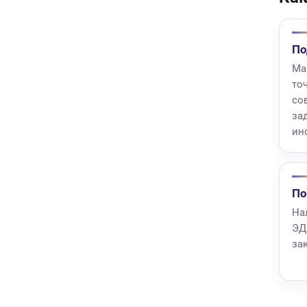
По
Ма
то
со
за
ин
По
Нал
ЭД
зак