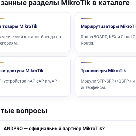
занные разделы MikroTik в каталоге
е товары MikroTik
Маршрутизаторы MikroTi
ммерческий каталог бренда по
RouterBOARD, hEX и Cloud C
тегориям.
Router.
чки доступа MikroTik
Трансиверы MikroTik
Fi-устройства hAP, cAP и wAP.
Модули SFP/SFP+/QSFP+ и
интерфейсы.
стые вопросы
ANDPRO — официальный партнёр MikroTik?