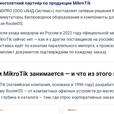
ноголетний партнёр по продукции MikroTik
NDPRO (ООО «АНД-Системс») поставляет сетевые решения M
оммутаторы, беспроводное оборудование и компоненты для
зе RouterOS.
осле ухода вендоров из России в 2022 году официальной ав
ikroTik сейчас нет — как и у других поставщиков на росси
оставка идёт по каналам параллельного импорта, а проис
омплект документов подтверждаем по каждому заказу.
 MikroTik занимается — и что из этог
Tik (латвийская компания, основана в 1996 году) разраба
ему RouterOS — от компактных офисных устройств до маг
глубина в каталоге — там, где спрос корпоративных заказ