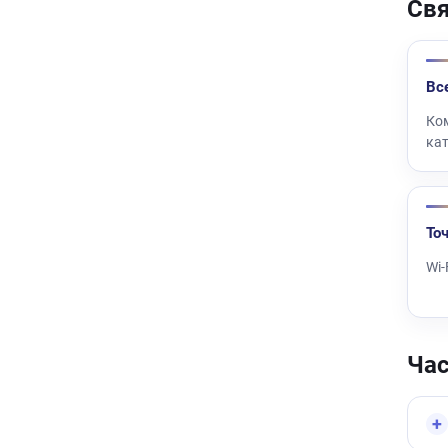
Свя
Вс
Ко
ка
То
Wi-
Ча