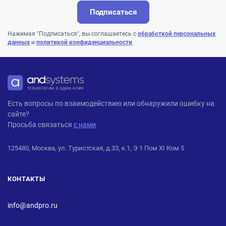
Подписаться
Нажимая "Подписаться", вы соглашаетесь с
обработкой персональных
данных
и
политикой конфиденциальности
.
ANDPRO
Есть вопросы по взаимодействию или обнаружили ошибку на
сайте?
Просьба связаться
с нами
125480, Москва, ул. Туристская, д.33, к.1, Э 1 Пом XI Ком 5
КОНТАКТЫ
info@andpro.ru