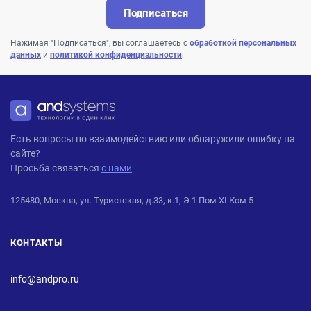
Подписаться
Нажимая "Подписаться", вы соглашаетесь с
обработкой персональных
данных
и
политикой конфиденциальности
.
ANDPRO
Есть вопросы по взаимодействию или обнаружили ошибку на
сайте?
Просьба связаться
с нами
125480, Москва, ул. Туристская, д.33, к.1, Э 1 Пом XI Ком 5
КОНТАКТЫ
info@andpro.ru