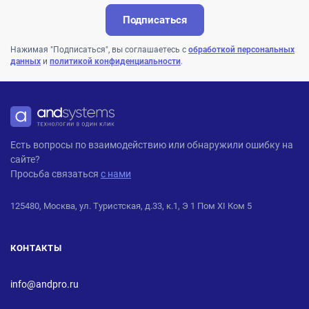
Подписаться
Нажимая "Подписаться", вы соглашаетесь с
обработкой персональных
данных
и
политикой конфиденциальности
.
ANDPRO
Есть вопросы по взаимодействию или обнаружили ошибку на
сайте?
Просьба связаться
с нами
125480, Москва, ул. Туристская, д.33, к.1, Э 1 Пом XI Ком 5
КОНТАКТЫ
info@andpro.ru