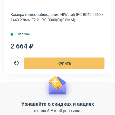
4 x
Камера видеонаблюдения HiWatch IPC-B040 2560 x
Ка
1440 2.8мм F2.2, IPC-B040(B)(2.8MM)
10
В наличии
2 664 ₽
2
Купить
Узнавайте о скидках и акциях
в нашей E-mail рассылке