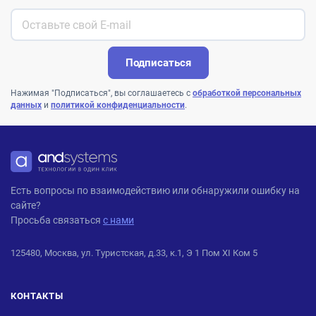
Подписаться
Нажимая "Подписаться", вы соглашаетесь с
обработкой персональных
данных
и
политикой конфиденциальности
.
ANDPRO
Есть вопросы по взаимодействию или обнаружили ошибку на
сайте?
Просьба связаться
с нами
125480, Москва, ул. Туристская, д.33, к.1, Э 1 Пом XI Ком 5
КОНТАКТЫ