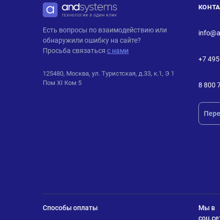
КОНТ
ANDPRO
Есть вопросы по взаимодействию или
info@a
обнаружили ошибку на сайте?
Просьба связаться
с нами
+7 495
125480, Москва, ул. Туристская, д.33, к.1, Э 1
Пом XI Ком 5
8 800 
Пере
Способы оплаты
Мы в
соц.се