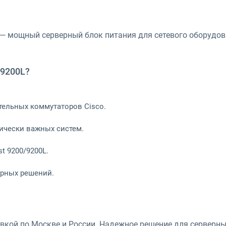
— мощный серверный блок питания для сетевого оборудов
/9200L?
тельных коммутаторов Cisco.
тически важных систем.
st 9200/9200L.
ерных решений.
вкой по Москве и России. Надежное решение для серверны