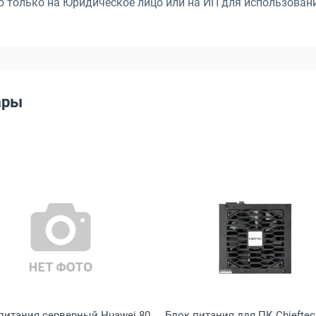
только на Юридическое лицо или на ИП для использовани
ары
 1U 80 PLUS Bronze 800 Вт, EX282930RUS
 для ПК Asus ATX 80 PLUS Platinum 1600 Вт, 90YE00V1-B0NA00
Открыть товар: Блок питания серверный Huawei 80 PLU
Открыть това
питания серверный Huawei 80
Блок питания для ПК Chieftec