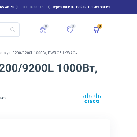
45 48 70
(Пн-Пт: 10:00-18:00)
Перезвонить
Войти
Регистрация
0
0
0
Catalyst 9200/9200L 1000Вт, PWR-C5-1KWAC=
9200/9200L 1000Вт,
ься