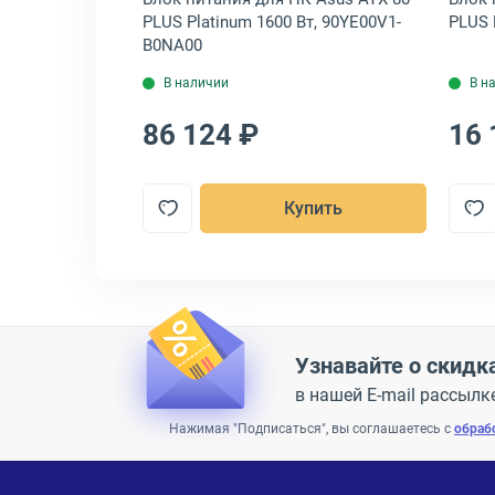
 1U 80 PLUS
PLUS Platinum 1600 Вт, 90YE00V1-
PLUS 
2930RUS
B0NA00
В наличии
В н
86 124 ₽
16 
пить
Купить
Узнавайте о скидк
в нашей E-mail рассылк
Нажимая "Подписаться", вы соглашаетесь с
обраб