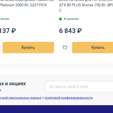
Platinum 2000 Вт, 0231Y019
ATX 80 PLUS Bronze 750 Вт, BP
C
аличии
В наличии
137 ₽
6 843 ₽
Купить
Купить
ах и акциях
е
откой персональных данных
и
политикой конфиденциальности
.