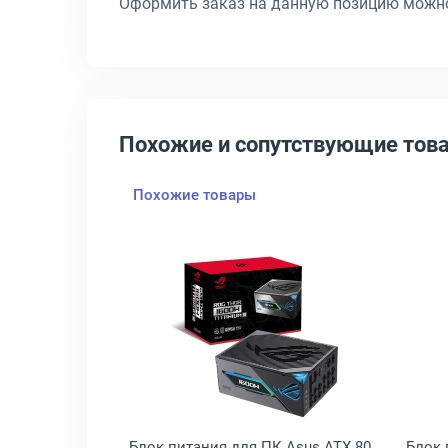
Оформить заказ на данную позицию можно 
Похожие и сопутствующие тов
Похожие товары
0300 SFX 80 PLUS 300 Вт, SF0300
крыть товар: Блок питания серверный Exegate ServerPRO-1U-800ADS
Открыть товар: Блок питания
рный Exegate
Блок питания для ПК Asus ATX 80
Блок 