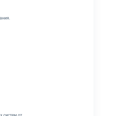
ания.
х систем от