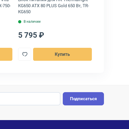
X-750-
KG650 ATX 80 PLUS Gold 650 Вт, TR-
CRPS 1U 80 PLU
KG650
90SKP000-M4P
В наличии
В наличии
5 795 ₽
86 057 ₽
Купить
Подписаться