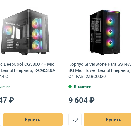
ёрный, ACCM-PB17143.11
O D33 Mini Tower Без БП чёрный, D33 Black
Открыть товар: Корпус DeepCool CG530U 4F Midi Towe
Открыть това
с DeepCool CG530U 4F Midi
Корпус SilverStone Fara SST-F
 Без БП чёрный, R-CG530U-
BG Midi Tower Без БП чёрный,
A4-G
G41FA512ZBG0020
аличии
В наличии
47 ₽
9 604 ₽
Купить
Купить