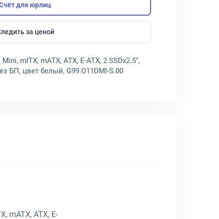
Счёт для юрлиц
Следить за ценой
Mini, mITX, mATX, ATX, E-ATX, 2 SSDх2.5",
 без БП, цвет белый, G99.O11DMI-S.00
, mATX, ATX, E-