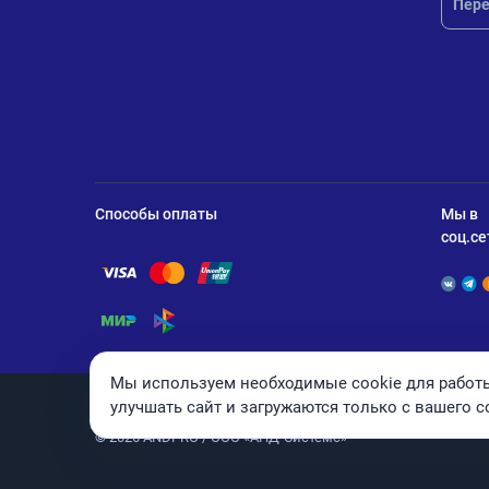
Пере
Способы оплаты
Мы в
соц.се
Помощь по оплате Visa
Помощь по оплате Mastercard
Помощь по оплате UnionPay
Помощь по оплате Мир
Помощь по оплате СБП
Мы используем необходимые cookie для работы
улучшать сайт и загружаются только с вашего с
© 2026 ANDPRO / ООО «АНД-Системс»