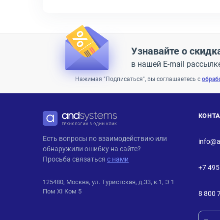
Узнавайте о скидк
в нашей E-mail рассылк
Нажимая "Подписаться", вы соглашаетесь с
обраб
КОНТ
ANDPRO
Есть вопросы по взаимодействию или
info@a
обнаружили ошибку на сайте?
Просьба связаться
с нами
+7 495
125480, Москва, ул. Туристская, д.33, к.1, Э 1
Пом XI Ком 5
8 800 