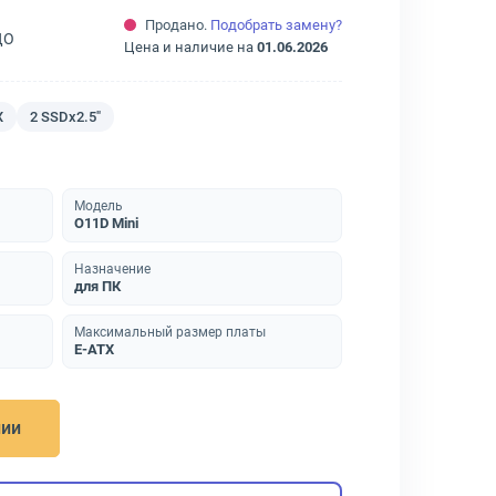
Продано.
Подобрать замену?
ДО
Цена и наличие на
01.06.2026
X
2 SSDх2.5"
Модель
O11D Mini
Назначение
для ПК
Максимальный размер платы
E-ATX
нии