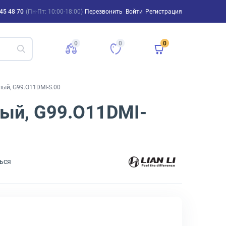
45 48 70
(Пн-Пт: 10:00-18:00)
Перезвонить
Войти
Регистрация
0
0
0
елый, G99.O11DMI-S.00
елый, G99.O11DMI-
ься