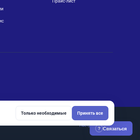
Прайс-лист
ии
ис
Только необходимые
Принять все
Настройки cookie
Связаться
?