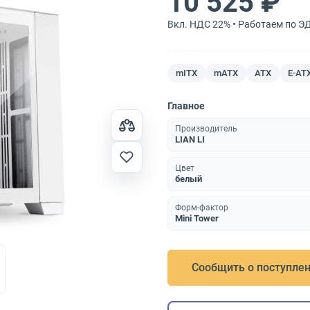
10 525 ₽
Вкл. НДС 22% • Работаем по Э
mITX
mATX
ATX
E-AT
Главное
Производитель
LIAN LI
Цвет
белый
Форм-фактор
Mini Tower
Сообщить о поступле