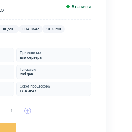
В наличии
ДО
10C/20T
LGA 3647
13.75MB
Применение
для сервера
Генерация
2nd gen
Сокет процессора
LGA 3647