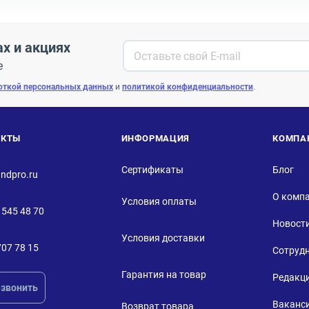
ах и акциях
е
откой персональных данных
и
политикой конфиденциальности
.
АКТЫ
ИНФОРМАЦИЯ
КОМПА
Сертификаты
Блог
ndpro.ru
О комп
Условия оплаты
 545 48 70
Новост
Условия доставки
707 78 15
Сотруд
Гарантия на товар
Редакц
звонить
Ваканс
Возврат товара