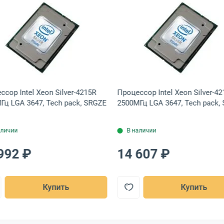
 Oem, CD8069504449200
el Xeon Silver-4216 2100МГц LGA 3647, Tech pack, SRFBB
Открыть товар: Процессор Intel Xeon Silver-4215R 3200
Открыть това
ссор Intel Xeon Silver-4215R
Процессор Intel Xeon Silver-42
Гц LGA 3647, Tech pack, SRGZE
2500МГц LGA 3647, Tech pack,
аличии
В наличии
992 ₽
14 607 ₽
Купить
Купить