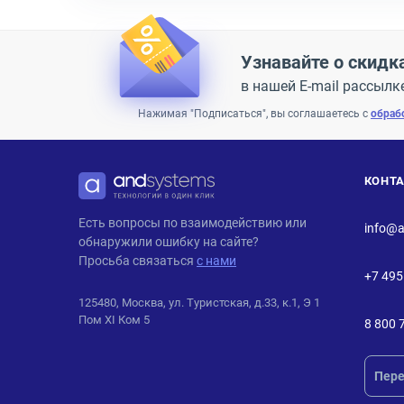
Узнавайте о скидк
в нашей E-mail рассылк
Нажимая "Подписаться", вы соглашаетесь с
обраб
КОНТ
ANDPRO
Есть вопросы по взаимодействию или
info@a
обнаружили ошибку на сайте?
Просьба связаться
с нами
+7 495
125480, Москва, ул. Туристская, д.33, к.1, Э 1
Пом XI Ком 5
8 800 
Пере