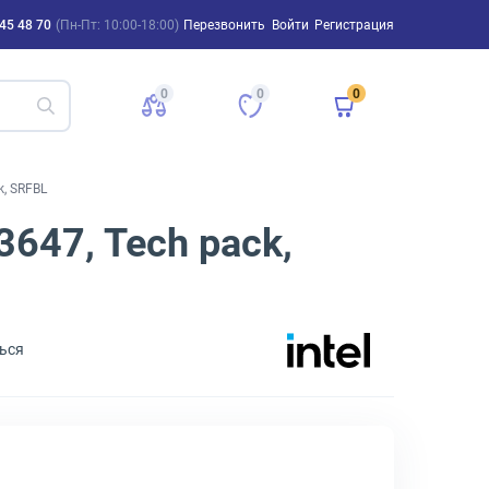
45 48 70
(Пн-Пт: 10:00-18:00)
Перезвонить
Войти
Регистрация
0
0
0
k, SRFBL
3647, Tech pack,
ься