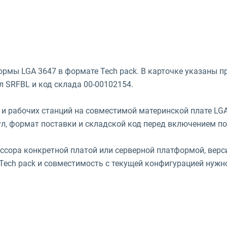
тформы LGA 3647 в формате Tech pack. В карточке указаны пр
л SRFBL и код склада 00-00102154.
и рабочих станций на совместимой материнской плате LGA
икул, формат поставки и складской код перед включением по
ссора конкретной платой или серверной платформой, верси
ch pack и совместимость с текущей конфигурацией нужно