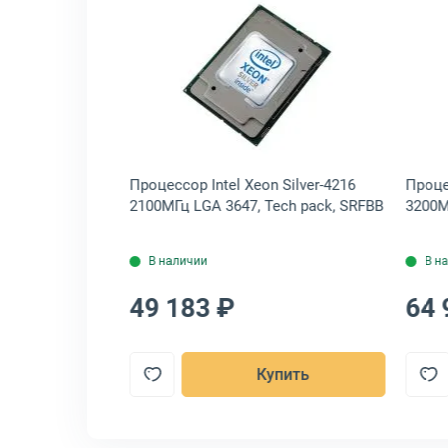
-4210R 2400МГц LGA 3647, Oem, CD8069504344500
крыть товар: Процессор Intel Xeon Silver-4215R 3200МГц LGA 3647,
Открыть товар: Процессор Int
 Silver-4215R
Процессор Intel Xeon Silver-4216
Проце
em,
2100МГц LGA 3647, Tech pack, SRFBB
3200М
В наличии
В н
49 183 ₽
64 
пить
Купить