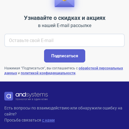
Узнавайте о скидках и акциях
в нашей E-mail рассылке
Подписаться
Нажимая "Подписаться", вы соглашаетесь с
обработкой персональных
данных
и
политикой конфиденциальности
.
ANDPRO
Есть вопросы по взаимодействию или обнаружили ошибку на
сайте?
Просьба связаться
с нами