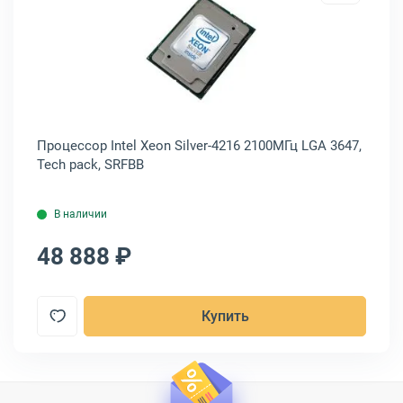
001
р Intel Xeon Silver-4210R 2400МГц LGA 3647, Oem, CD806950434450
Открыть товар: Процессор Intel Xe
Процессор Intel Xeon Silver-4216 2100МГц LGA 3647,
Пр
Tech pack, SRFBB
36
В наличии
48 888 ₽
6
Купить