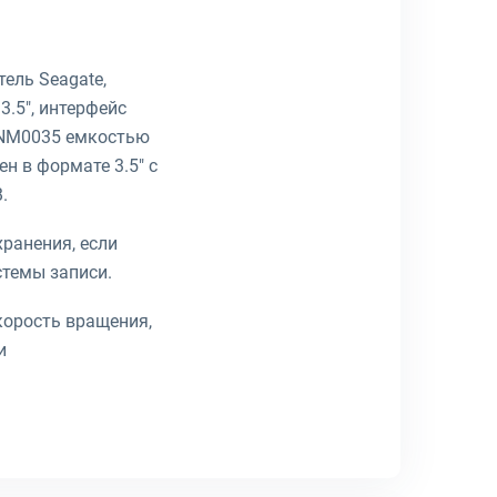
тель Seagate,
3.5", интерфейс
00NM0035 емкостью
н в формате 3.5" с
.
ранения, если
стемы записи.
корость вращения,
и