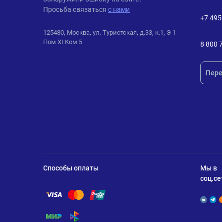
Просьба связаться
с нами
+7 495
125480, Москва, ул. Туристская, д.33, к.1, Э 1
Пом XI Ком 5
8 800 
Пере
Способы оплаты
Мы в
соц.се
Помощь по оплате Visa
Помощь по оплате Mastercard
Помощь по оплате UnionPay
Помощь по оплате Мир
Помощь по оплате СБП