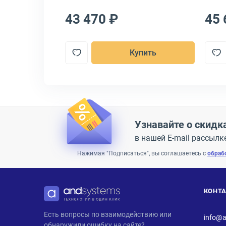
43 470 ₽
45 
пить
Купить
Узнавайте о скидк
в нашей E-mail рассылк
Нажимая "Подписаться", вы соглашаетесь с
обраб
КОНТ
ANDPRO
Есть вопросы по взаимодействию или
info@a
обнаружили ошибку на сайте?