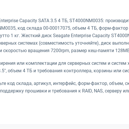
terprise Capacity SATA 3.5 4 ТБ, ST4000NM0035: производи
0NM0035, код склада 00-00017075, объем 4 ТБ, форм-фактор 
утто 1 кг. Жесткий диск Seagate Enterprise Capacity ST40
верных системах (совместимость уточняйте), диск выполне
) и скоростью вращения 7200rpm, размер кеш-памяти 128MB
рения или комплектации для серверных систем и систем х
5", объем 4 ТБ и требования контроллера, корзины или си
те код склада, артикул, интерфейс, форм-фактор, объем, с
поддержку прошивки и требования к RAID, NAS, серверу ил