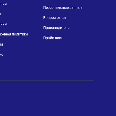
ании
Персональные данные
и
Вопрос-ответ
ники
Производители
ионная политика
Прайс-лист
ии
ис