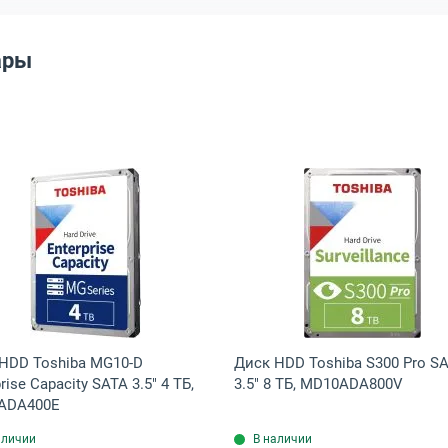
ары
NM001G
gate Ironwolf SATA 3.5" 8 ТБ, ST8000VN002
Открыть товар: Диск HDD Toshiba MG10-D Enterprise Ca
Открыть това
HDD Toshiba MG10-D
Диск HDD Toshiba S300 Pro S
rise Capacity SATA 3.5" 4 ТБ,
3.5" 8 ТБ, MD10ADA800V
ADA400E
аличии
В наличии