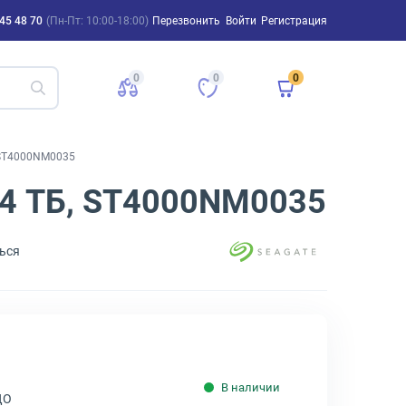
45 48 70
(Пн-Пт: 10:00-18:00)
Перезвонить
Войти
Регистрация
0
0
0
, ST4000NM0035
" 4 ТБ, ST4000NM0035
ься
В наличии
ДО