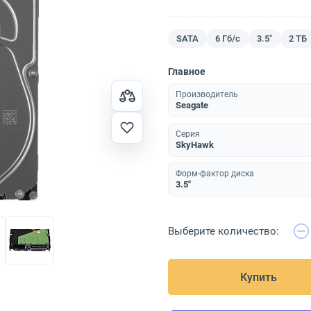
SATA
6 Гб/с
3.5"
2 ТБ
Главное
Производитель
Seagate
Серия
SkyHawk
Форм-фактор диска
3.5"
Выберите количество:
Купить