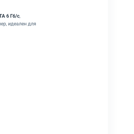
TA 6 Гб/с
,
ер, идеален для