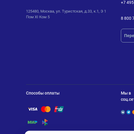
+7 495
125480, Москва, ул. Туристская, д.33, к.1, Э 1
Пом XI Ком 5
8 800 
Пере
Способы оплаты
Мы в
соц.се
Помощь по оплате Visa
Помощь по оплате Mastercard
Помощь по оплате UnionPay
Помощь по оплате Мир
Помощь по оплате СБП