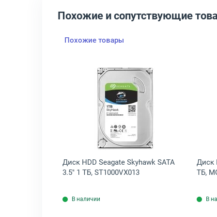
Похожие и сопутствующие тов
Похожие товары
Capacity SAS NL 2.5" 1 ТБ, ST1000NX0333
крыть товар: Диск HDD Seagate Exos 10E2400 512n SAS 2.5" 600 ГБ
Открыть товар: Диск HDD Sea
xos 10E2400
Диск HDD Seagate Skyhawk SATA
Диск 
Б, ST600MM0009
3.5" 1 ТБ, ST1000VX013
ТБ, M
В наличии
В н