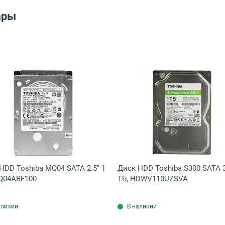
ары
, ST600MM0009
gate Skyhawk SATA 3.5" 1 ТБ, ST1000VX013
Открыть товар: Диск HDD Toshiba MQ04 SATA 2.5" 1 Т
Открыть това
HDD Toshiba MQ04 SATA 2.5" 1
Диск HDD Toshiba S300 SATA 3
Q04ABF100
ТБ, HDWV110UZSVA
аличии
В наличии