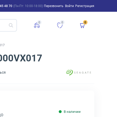
45 48 70
(Пн-Пт: 10:00-18:00)
Перезвонить
Войти
Регистрация
0
0
0
017
2000VX017
ься
В наличии
ДО