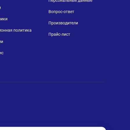
Персональные данные
и
Вопрос-ответ
ники
Производители
ионная политика
Прайс-лист
ии
ис