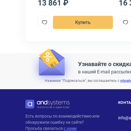
13 861 ₽
16 
пить
Купить
Узнавайте о скидк
в нашей E-mail рассылк
Нажимая "Подписаться", вы соглашаетесь с
обраб
КОНТ
ANDPRO
Есть вопросы по взаимодействию или
info@a
обнаружили ошибку на сайте?
Просьба связаться
с нами