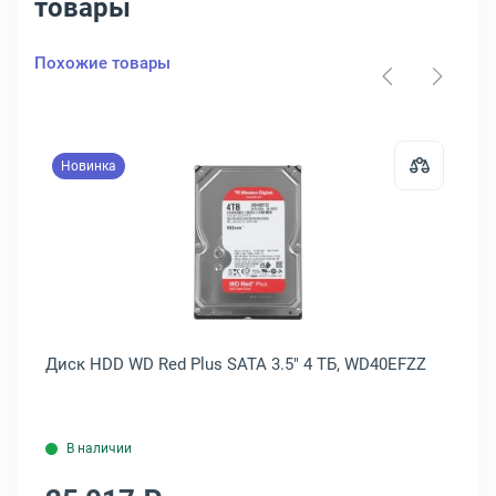
товары
Похожие товары
Новинка
 Seagate BarraCuda SATA 3.5" 8 ТБ, ST8000DM004
Открыть товар: Диск HDD WD Red P
Диск HDD WD Red Plus SATA 3.5" 4 ТБ, WD40EFZZ
Ди
В наличии