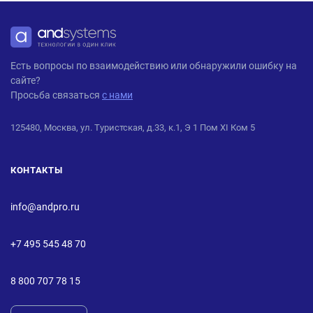
ANDPRO
Есть вопросы по взаимодействию или обнаружили ошибку на
сайте?
Просьба связаться
с нами
125480, Москва, ул. Туристская, д.33, к.1, Э 1 Пом XI Ком 5
КОНТАКТЫ
info@andpro.ru
+7 495 545 48 70
8 800 707 78 15