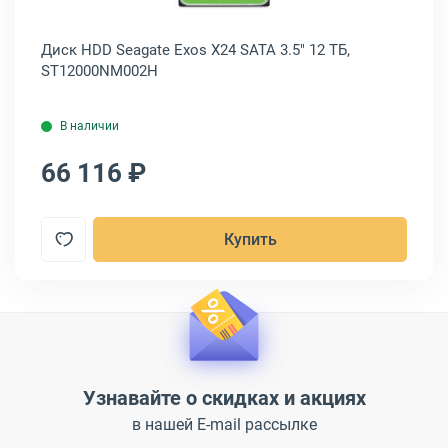
.4
Диск HDD Seagate Exos X24 SATA 3.5" 12 ТБ,
Ди
ST12000NM002H
3.
В наличии
66 116 ₽
7
Купить
Узнавайте о скидках и акциях
в нашей E-mail рассылке