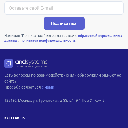
Подписаться
Нажимая "Подписаться", вы соглашаетесь с
обработкой персональных
данных
и
политикой конфиденциальности
.
ANDPRO
Есть вопросы по взаимодействию или обнаружили ошибку на
сайте?
Просьба связаться
с нами
125480, Москва, ул. Туристская, д.33, к.1, Э 1 Пом XI Ком 5
КОНТАКТЫ