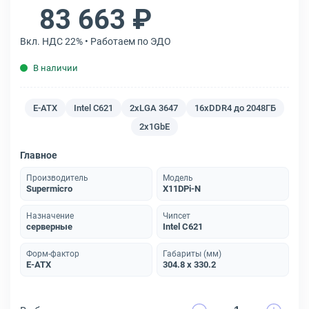
83 663 ₽
Вкл. НДС 22% • Работаем по ЭДО
В наличии
E-ATX
Intel C621
2xLGA 3647
16xDDR4 до 2048ГБ
2x1GbE
Главное
Производитель
Модель
Supermicro
X11DPi-N
Назначение
Чипсет
серверные
Intel C621
Форм-фактор
Габариты (мм)
E-ATX
304.8 x 330.2