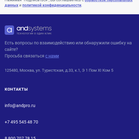
Нажимая "Подписаться", вы соглашаетесь с
обработкой персональных
данных
и
политикой конфиденциальности
.
ANDPRO
Есть вопросы по взаимодействию или обнаружили ошибку на
сайте?
Просьба связаться
с нами
125480, Москва, ул. Туристская, д.33, к.1, Э 1 Пом XI Ком 5
КОНТАКТЫ
info@andpro.ru
+7 495 545 48 70
8 800 707 78 15