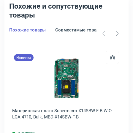
Похожие и сопутствующие
товары
Похожие товары
Совместимые товары
Новинка
ROG CROSSHAIR X870E HERO
кая плата Supermicro X11DAi-N E-ATX LGA 3647, Bulk, MBD-X11DAI-
Открыть товар: Материнская плат
LGA
Материнская плата Supermicro X14SBW-F-B WIO
Ма
LGA 4710, Bulk, MBD-X14SBW-F-B
LG