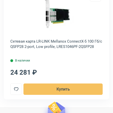
CX631102AN-ADAT
арта Intel ET2 1 Гб/с RJ-45 4-port, E1G44ET2BLK
Открыть товар: Сетевая карта LR-
Сетевая карта LR-LINK Mellanox ConnectX-5 100 Гб/с
Се
QSFP28 2-port, Low profile, LRES1046PF-2QSFP28
por
В наличии
24 281 ₽
3
Купить