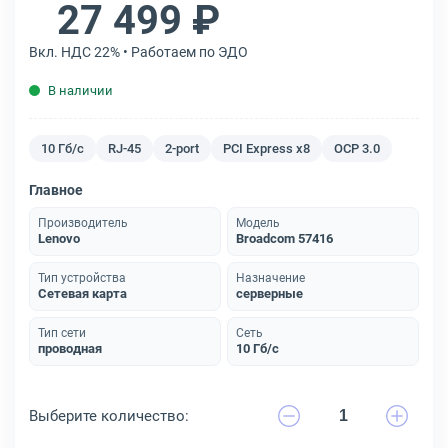
27 499 ₽
Вкл. НДС 22% • Работаем по ЭДО
В наличии
10 Гб/с
RJ-45
2-port
PCI Express x8
OCP 3.0
Главное
Производитель
Модель
Lenovo
Broadcom 57416
Тип устройства
Назначение
Сетевая карта
серверные
Тип сети
Сеть
проводная
10 Гб/с
Выберите количество: