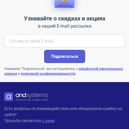
Узнавайте о скидках и акциях
в нашей E-mail рассылке
Подписаться
Нажимая "Подписаться", вы соглашаетесь с
обработкой персональных
данных
и
политикой конфиденциальности
.
ANDPRO
Есть вопросы по взаимодействию или обнаружили ошибку на
сайте?
Просьба связаться
с нами