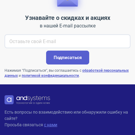
Узнавайте о скидках и акциях
в нашей E-mail рассылке
Подписаться
Нажимая "Подписаться", вы соглашаетесь с
обработкой персональных
данных
и
политикой конфиденциальности
.
ANDPRO
Есть вопросы по взаимодействию или обнаружили ошибку на
сайте?
Просьба связаться
с нами