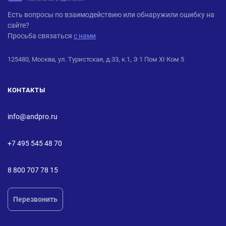
ANDPRO
Есть вопросы по взаимодействию или обнаружили ошибку на
сайте?
Просьба связаться
с нами
125480, Москва, ул. Туристская, д.33, к.1, Э 1 Пом XI Ком 5
КОНТАКТЫ
info@andpro.ru
+7 495 545 48 70
8 800 707 78 15
Перезвонить