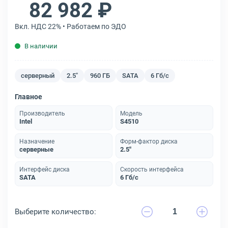
82 982 ₽
Вкл. НДС 22% • Работаем по ЭДО
В наличии
серверный
2.5"
960 ГБ
SATA
6 Гб/с
Главное
Производитель
Модель
Intel
S4510
Назначение
Форм-фактор диска
серверные
2.5"
Интерфейс диска
Скорость интерфейса
SATA
6 Гб/с
Выберите количество: