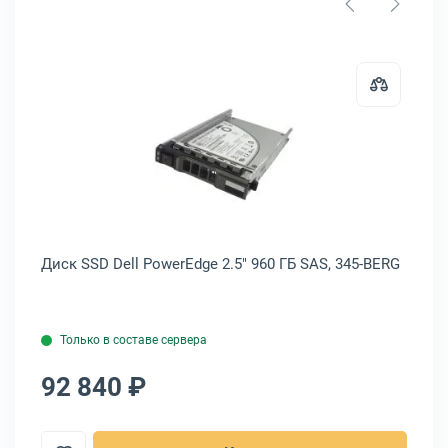
D Micron 5300 PRO M.2 2280 960 ГБ SATA, MTFDDAV960TDS-1AW1ZAB
Открыть товар: Диск SSD Dell Pow
Диск SSD Dell PowerEdge 2.5" 960 ГБ SAS, 345-BERG
Дис
1.
Только в составе сервера
92 840 ₽
7