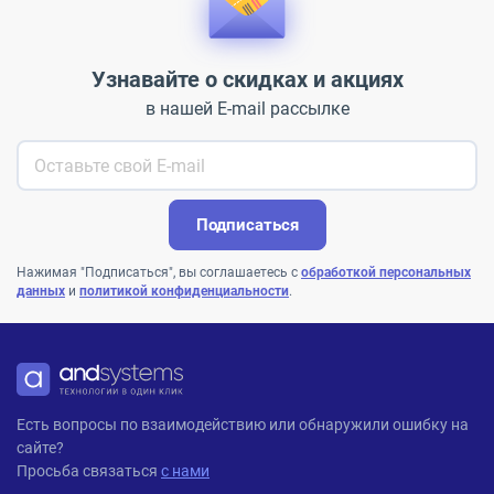
Узнавайте о скидках и акциях
в нашей E-mail рассылке
Подписаться
Нажимая "Подписаться", вы соглашаетесь с
обработкой персональных
данных
и
политикой конфиденциальности
.
ANDPRO
Есть вопросы по взаимодействию или обнаружили ошибку на
сайте?
Просьба связаться
с нами