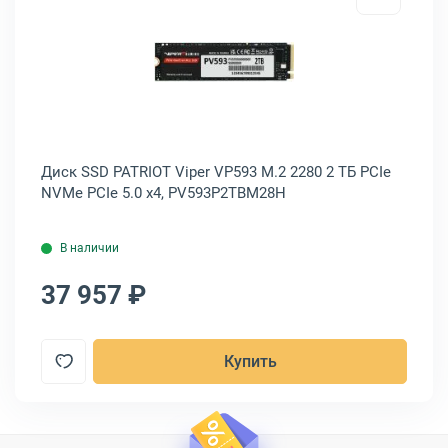
3
 Lenovo ThinkSystem Mixed Use 2.5" 480 ГБ SATA, 4XB7A17076
Открыть товар: Диск SSD PATRIOT
 ГБ
Диск SSD PATRIOT Viper VP593 M.2 2280 2 ТБ PCIe
Ди
NVMe PCIe 5.0 x4, PV593P2TBM28H
S1
В наличии
37 957 ₽
4
Купить