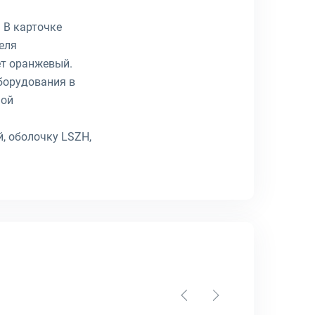
 В карточке
еля
ет оранжевый.
оборудования в
ной
й, оболочку LSZH,