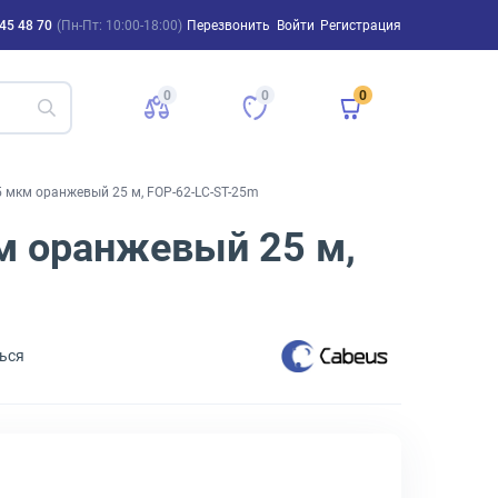
45 48 70
(Пн-Пт: 10:00-18:00)
Перезвонить
Войти
Регистрация
0
0
0
5 мкм оранжевый 25 м, FOP-62-LC-ST-25m
м оранжевый 25 м,
ься