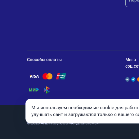
Пере
Способы оплаты
Мы в
соц.се
Помощь по оплате Visa
Помощь по оплате Mastercard
Помощь по оплате UnionPay
Помощь по оплате Мир
Помощь по оплате СБП
Мы используем необходимые cookie для работы
улучшать сайт и загружаются только с вашего с
© 2026 ANDPRO / ООО «АНД-Системс»