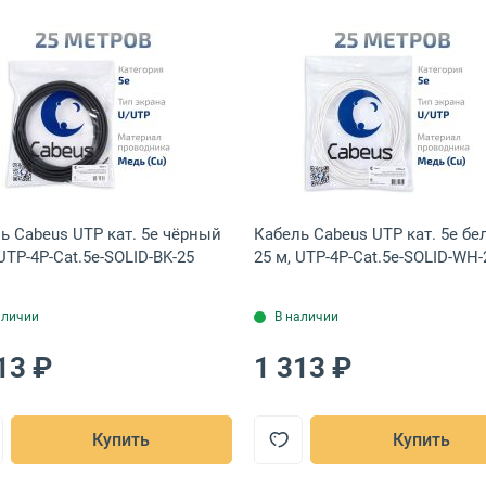
вными колпачками, TWT-45-45-30-GY
s UTP кат. 5e серый 25 м, UTP-4P-Cat.5e-SOLID-LSZH-GY-25
Открыть товар: Кабель Cabeus UTP кат. 5e чёрный 25 м
Открыть това
ь Cabeus UTP кат. 5e чёрный
Кабель Cabeus UTP кат. 5e б
 UTP-4P-Cat.5e-SOLID-BK-25
25 м, UTP-4P-Cat.5e-SOLID-WH-
аличии
В наличии
13 ₽
1 313 ₽
Купить
Купить