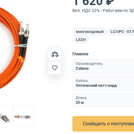
1 620 ₽
Вкл. НДС 22% • Работаем по Э
многомодовый
LC/UPC - ST
LSZH
Главное
Производитель
Cabeus
Кабель
Оптический патч-корд
Длина
25 м
Сообщить о поступле