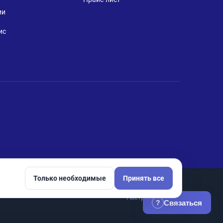
ии
ис
Только необходимые
Принять все
Настройки cookie
Связаться
?