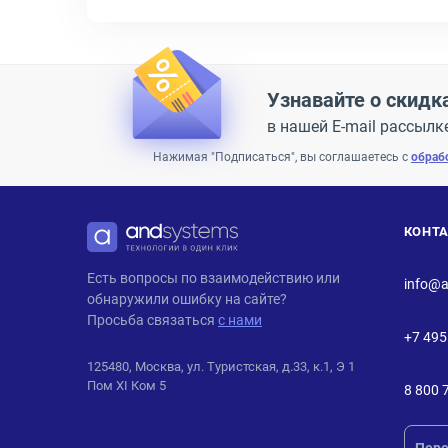
Узнавайте о скидк
в нашей E-mail рассылк
Нажимая "Подписаться", вы соглашаетесь с
обраб
КОНТ
ANDPRO
Есть вопросы по взаимодействию или
info@a
обнаружили ошибку на сайте?
Просьба связаться
с нами
+7 495
125480, Москва, ул. Туристская, д.33, к.1, Э 1
Пом XI Ком 5
8 800 