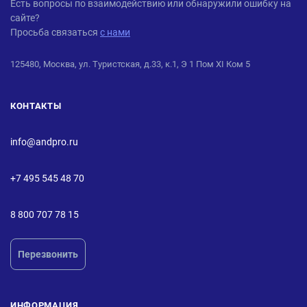
ANDPRO
Есть вопросы по взаимодействию или обнаружили ошибку на
сайте?
Просьба связаться
с нами
125480, Москва, ул. Туристская, д.33, к.1, Э 1 Пом XI Ком 5
КОНТАКТЫ
info@andpro.ru
+7 495 545 48 70
8 800 707 78 15
Перезвонить
ИНФОРМАЦИЯ