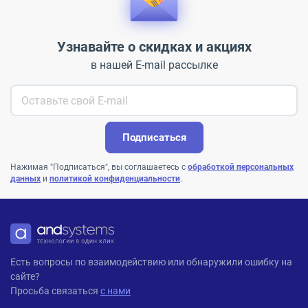
Узнавайте о скидках и акциях
в нашей E-mail рассылке
Подписаться
Нажимая "Подписаться", вы соглашаетесь с
обработкой персональных
данных
и
политикой конфиденциальности
.
ANDPRO
Есть вопросы по взаимодействию или обнаружили ошибку на
сайте?
Просьба связаться
с нами