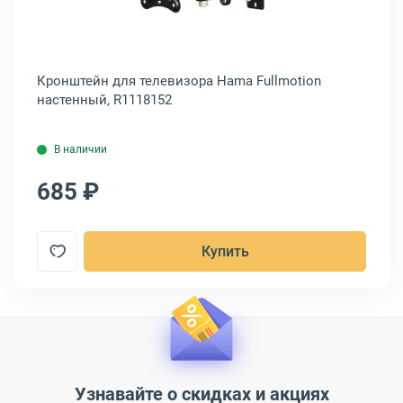
Кронштейн для телевизора Hama Fullmotion
Кр
настенный, R1118152
на
В наличии
685 ₽
6
Купить
Узнавайте о скидках и акциях