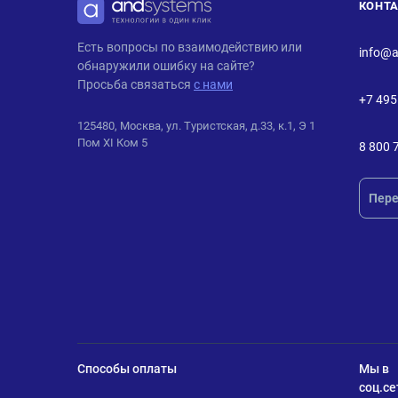
КОНТ
ANDPRO
Есть вопросы по взаимодействию или
info@a
обнаружили ошибку на сайте?
Просьба связаться
с нами
+7 495
125480, Москва, ул. Туристская, д.33, к.1, Э 1
Пом XI Ком 5
8 800 
Пере
Способы оплаты
Мы в
соц.се