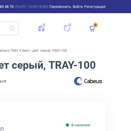
45 48 70
(Пн-Пт: 10:00-18:00)
Перезвонить
Войти
Регистрация
0
0
0
beus TRAY 4 вент. цвет серый, TRAY-100
ет серый, TRAY-100
ься
В наличии
ДО