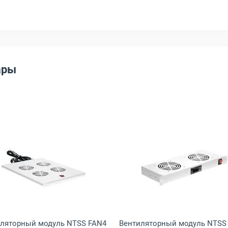
ары
ика цвет серый, R-FAN-2J-36V-48V
ый модуль Cabeus ND-SC 4 вент. цвет чёрный, TRAY-SC-120-BK
Открыть товар: Вентиляторный модуль NTSS FAN4 1U 4
Открыть тов
ляторный модуль NTSS FAN4
Вентиляторный модуль NTSS