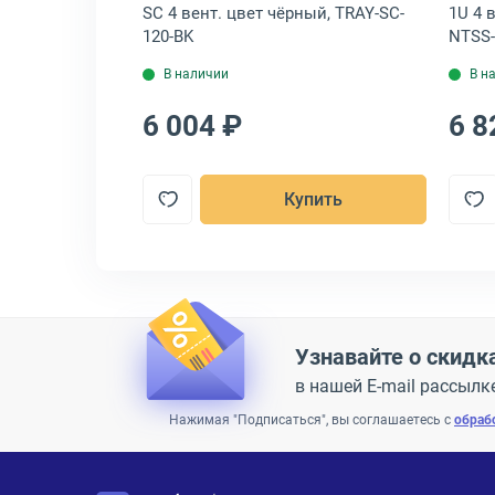
ка цвет серый,
SC 4 вент. цвет чёрный, TRAY-SC-
1U 4 
120-BK
NTSS-
В наличии
В н
6 004 ₽
6 8
пить
Купить
Узнавайте о скидк
в нашей E-mail рассылк
Нажимая "Подписаться", вы соглашаетесь с
обраб