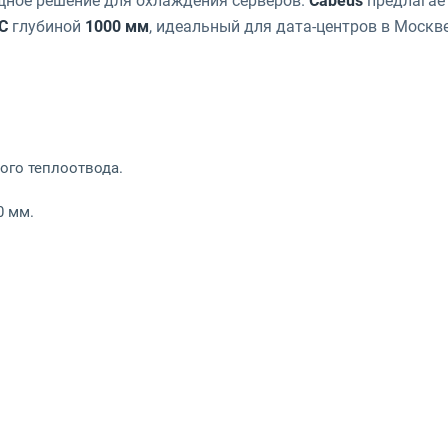
ное решение для охлаждения серверов.
Cabeus
предлагае
C
глубиной
1000 мм
, идеальный для дата-центров в Москве
ного теплоотвода.
0 мм.