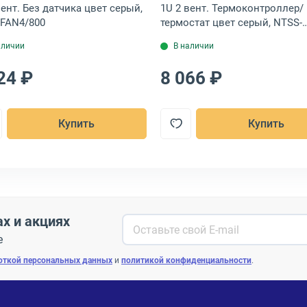
вент. Без датчика цвет серый,
1U 2 вент. Термоконтроллер/
FAN4/800
термостат цвет серый, NTSS-
FAN2/19T
аличии
В наличии
24 ₽
8 066 ₽
Купить
Купить
ах и акциях
е
откой персональных данных
и
политикой конфиденциальности
.