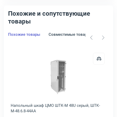
Похожие и сопутствующие
товары
Похожие товары
Совместимые товары
42U-6X8-G1
ный шкаф ЦМО ШТК-ЭКОНОМ 48U серый, ШТК-Э-48.6.10-13АА
Открыть товар: Напольный шкаф
,
Напольный шкаф ЦМО ШТК-М 48U серый, ШТК-
На
М-48.6.8-44АА
М-