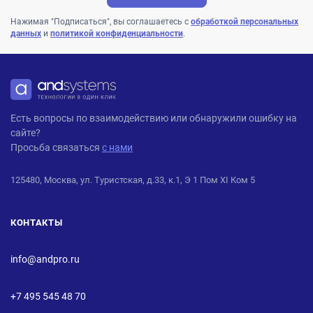
Нажимая "Подписаться", вы соглашаетесь с
обработкой персональных
данных
и
политикой конфиденциальности
.
ANDPRO
Есть вопросы по взаимодействию или обнаружили ошибку на
сайте?
Просьба связаться
с нами
125480, Москва, ул. Туристская, д.33, к.1, Э 1 Пом XI Ком 5
КОНТАКТЫ
info@andpro.ru
+7 495 545 48 70