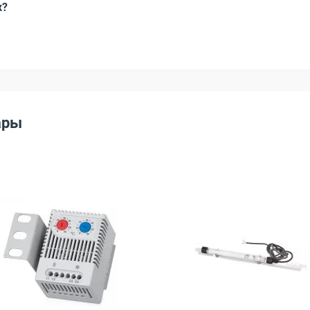
х?
ары
B-EARTH-BAR
е Cabeus RB18", RB18"
Открыть товар: Термостат Cabeus ZR011, цвет Серый, 
Открыть това