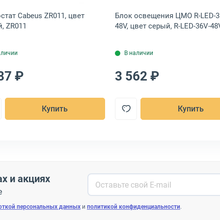
стат Cabeus ZR011, цвет
Блок освещения ЦМО R-LED-3
, ZR011
48V, цвет серый, R-LED-36V-48
аличии
В наличии
87 ₽
3 562 ₽
Купить
Купить
ах и акциях
е
откой персональных данных
и
политикой конфиденциальности
.