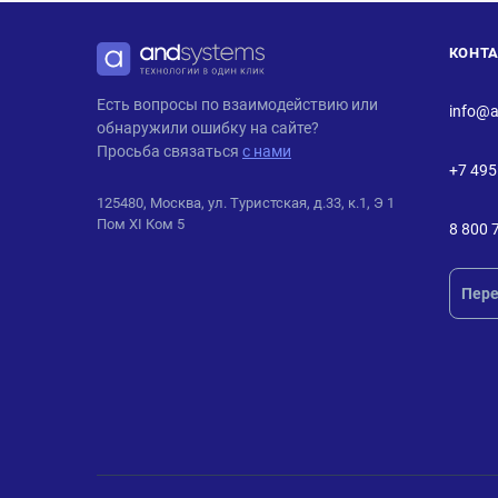
КОНТ
ANDPRO
Есть вопросы по взаимодействию или
info@a
обнаружили ошибку на сайте?
Просьба связаться
с нами
+7 495
125480, Москва, ул. Туристская, д.33, к.1, Э 1
Пом XI Ком 5
8 800 
Пере