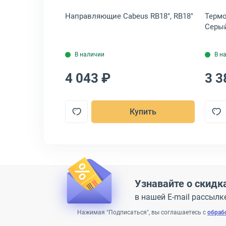
я LANMASTER
Направляющие Cabeus RB18", RB18"
Термо
CB-EARTH-BAR
Серый
В наличии
В н
4 043 ₽
3 3
пить
Купить
Узнавайте о скидк
в нашей E-mail рассылк
Нажимая "Подписаться", вы соглашаетесь с
обраб