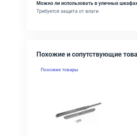
Можно ли использовать в уличных шкафа
Требуется защита от влаги.
Похожие и сопутствующие тов
Похожие товары
ет серый, (2шт.), КВ-Щ-55.420А
крыть товар: Панель заземления LANMASTER TWT-CB-EARTH, TWT-C
Открыть товар: Направляющи