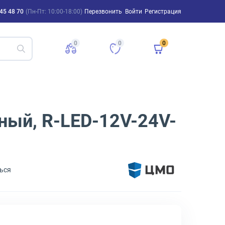
45 48 70
(Пн-Пт: 10:00-18:00)
Перезвонить
Войти
Регистрация
0
0
0
ный, R-LED-12V-24V-
ься