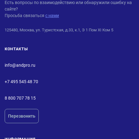
ANDPRO
Есть вопросы по взаимодействию или обнаружили ошибку на
сайте?
Просьба связаться
с нами
125480, Москва, ул. Туристская, д.33, к.1, Э 1 Пом XI Ком 5
КОНТАКТЫ
info@andpro.ru
+7 495 545 48 70
8 800 707 78 15
Перезвонить