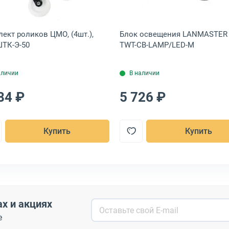
ект роликов ЦМО, (4шт.),
Блок освещения LANMASTER 
ТК-Э-50
TWT-CB-LAMP/LED-M
аличии
В наличии
84 ₽
5 726 ₽
Купить
Купить
ах и акциях
е