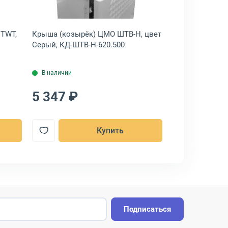
TWT,
Крыша (козырёк) ЦМО ШТВ-Н, цвет
Цоколь ЦМО EM
Серый, КД-ШТВ-Н-620.500
EMS-S-600.600.
В наличии
В наличии
5 347 ₽
6 469 ₽
Купить
Подписаться