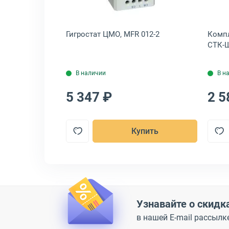
ЦМО ПМ-19 24U,
Гигростат ЦМО, MFR 012-2
Компл
ПМ-19-24
СТК-Ш
В наличии
В н
5 347 ₽
2 5
пить
Купить
Узнавайте о скидк
в нашей E-mail рассылк