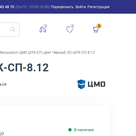
45 48 70
(Пн-Пт: 10:00-18:00)
Перезвонить
Войти
Регистрация
0
0
0
Фальшпол ЦМО ШТК-СП, цвет Чёрный, ОС-ШТК-СП-8.12
-СП-8.12
ься
В наличии
ДО