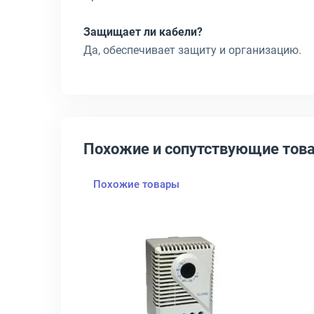
Защищает ли кабели?
Да, обеспечивает защиту и организацию.
Похожие и сопутствующие тов
Похожие товары
-А, Замок-ШТВ-12-36-А
крыть товар: Панель монтажная ЦМО ПМ-19 24U, цвет Серебристый
Открыть товар: Гигростат Ц