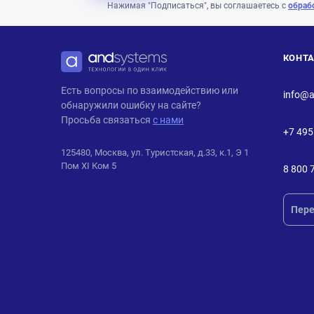
Нажимая "Подписаться", вы соглашаетесь с
обраб
КОНТ
ANDPRO
Есть вопросы по взаимодействию или
info@a
обнаружили ошибку на сайте?
Просьба связаться
с нами
+7 495
125480, Москва, ул. Туристская, д.33, к.1, Э 1
Пом XI Ком 5
8 800 
Пере