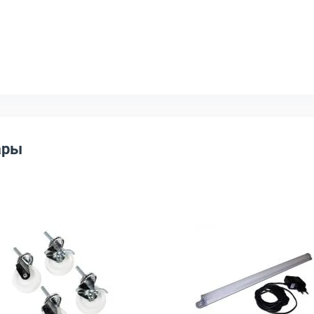
ары
, ПМ-19-24
МО, MFR 012-2
Открыть товар: Комплект роликов ЦМО, (4шт.), СТК-Ш
Открыть тов