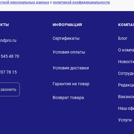
откой персональных данных
и
политикой конфиденциальности
.
АКТЫ
ИНФОРМАЦИЯ
КОМПА
Сертификаты
Блог
ndpro.ru
О комп
Условия оплаты
 545 48 70
Новост
Условия доставки
707 78 15
Сотруд
Гарантия на товар
Редакц
звонить
Ваканс
Возврат товара
Наш оф
Услуги