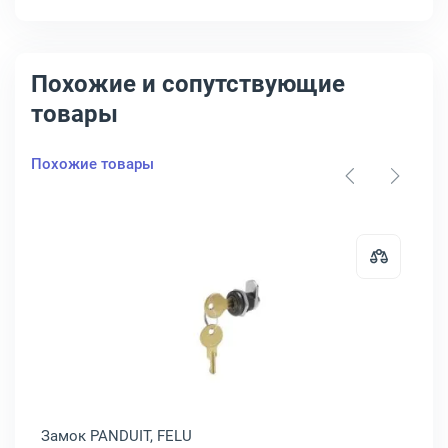
Похожие и сопутствующие
товары
Похожие товары
монтажная ЦМО ПМ-19 24U, цвет Серебристый, ПМ-19-24
Открыть товар: Замок PANDUIT, F
Замок PANDUIT, FELU
Бл