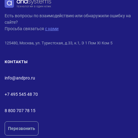
ANDPRO
Есть вопросы по взаимодействию или обнаружили ошибку на
сайте?
Просьба связаться
с нами
125480, Москва, ул. Туристская, д.33, к.1, Э 1 Пом XI Ком 5
КОНТАКТЫ
info@andpro.ru
+7 495 545 48 70
8 800 707 78 15
Перезвонить