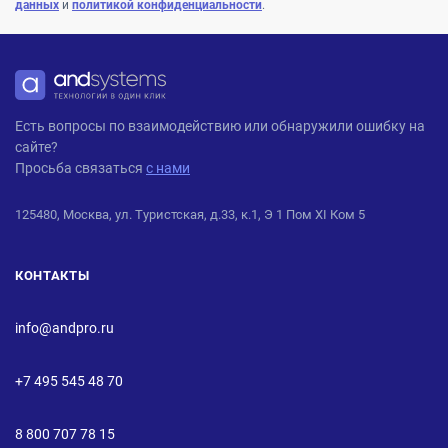
данных
и
политикой конфиденциальности
.
ANDPRO
Есть вопросы по взаимодействию или обнаружили ошибку на
сайте?
Просьба связаться
с нами
125480, Москва, ул. Туристская, д.33, к.1, Э 1 Пом XI Ком 5
КОНТАКТЫ
info@andpro.ru
+7 495 545 48 70
8 800 707 78 15