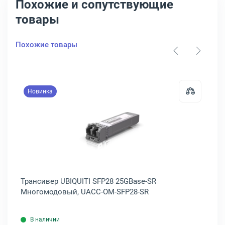
Похожие и сопутствующие
товары
Похожие товары
Новинка
Plus-SR
ер D-Link SFP 1000Base-X Одномодовый, DPN-100/C1A
Открыть товар: Трансивер UBIQU
Трансивер UBIQUITI SFP28 25GBase-SR
Тр
Многомодовый, UACC-OM-SFP28-SR
Мн
В наличии