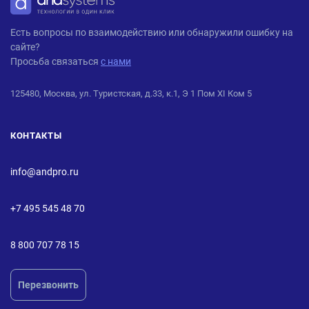
ANDPRO
Есть вопросы по взаимодействию или обнаружили ошибку на
сайте?
Просьба связаться
с нами
125480, Москва, ул. Туристская, д.33, к.1, Э 1 Пом XI Ком 5
КОНТАКТЫ
info@andpro.ru
+7 495 545 48 70
8 800 707 78 15
Перезвонить