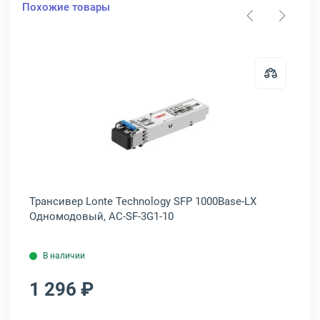
Похожие товары
0
ер Lonte Technology SFP Многомодовый, AC-SF-8G1-01
Открыть товар: Трансивер Lonte 
,
Трансивер Lonte Technology SFP 1000Base-LX
Тр
Одномодовый, AC-SF-3G1-10
RJ
В наличии
1 296 ₽
1