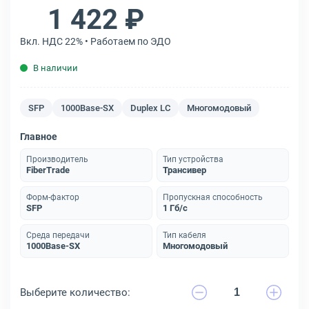
1 422 ₽
Вкл. НДС 22% • Работаем по ЭДО
В наличии
SFP
1000Base-SX
Duplex LC
Многомодовый
Главное
Производитель
Тип устройства
FiberTrade
Трансивер
Форм-фактор
Пропускная способность
SFP
1 Гб/с
Среда передачи
Тип кабеля
1000Base-SX
Многомодовый
Выберите количество: