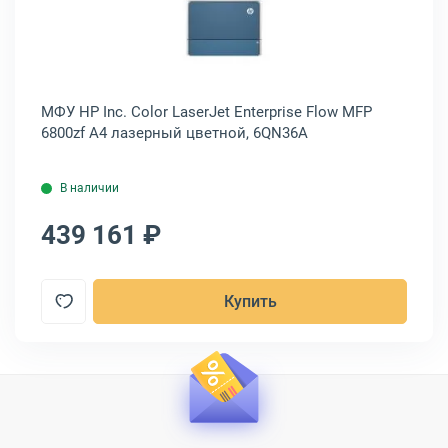
окоформатный HP Inc. DesignJet T830 24" (610 мм) струйный цветн
Открыть товар: МФУ HP Inc. Color
24"
МФУ HP Inc. Color LaserJet Enterprise Flow MFP
МФ
6800zf A4 лазерный цветной, 6QN36A
бе
В наличии
439 161 ₽
3
Купить