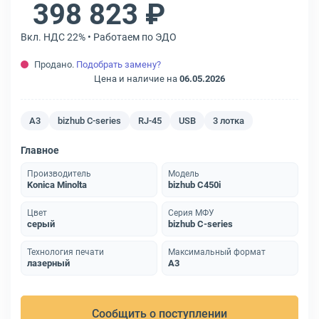
398 823 ₽
Вкл. НДС 22% • Работаем по ЭДО
Продано.
Подобрать замену?
Цена и наличие на
06.05.2026
A3
bizhub C-series
RJ-45
USB
3 лотка
Главное
Производитель
Модель
Konica Minolta
bizhub C450i
Цвет
Серия МФУ
серый
bizhub C-series
Технология печати
Максимальный формат
лазерный
A3
Сообщить о поступлении