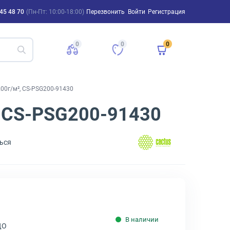
45 48 70
(Пн-Пт: 10:00-18:00)
Перезвонить
Войти
Регистрация
0
0
0
200г/м², CS-PSG200-91430
, CS-PSG200-91430
ься
В наличии
ДО