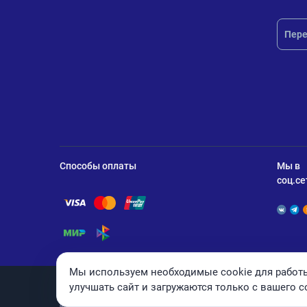
Пере
Способы оплаты
Мы в
соц.се
Помощь по оплате Visa
Помощь по оплате Mastercard
Помощь по оплате UnionPay
Помощь по оплате Мир
Помощь по оплате СБП
Мы используем необходимые cookie для работы
улучшать сайт и загружаются только с вашего с
© 2026 ANDPRO / ООО «АНД-Системс»