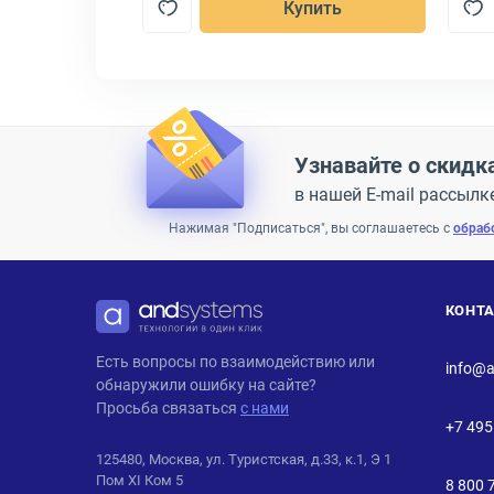
пить
Купить
Узнавайте о скидк
в нашей E-mail рассылк
Нажимая "Подписаться", вы соглашаетесь с
обраб
КОНТ
ANDPRO
Есть вопросы по взаимодействию или
info@a
обнаружили ошибку на сайте?
Просьба связаться
с нами
+7 495
125480, Москва, ул. Туристская, д.33, к.1, Э 1
Пом XI Ком 5
8 800 