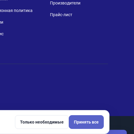
Производители
ионная политика
Прайс-лист
ии
ис
Только необходимые
Принять все
Настройки cookie