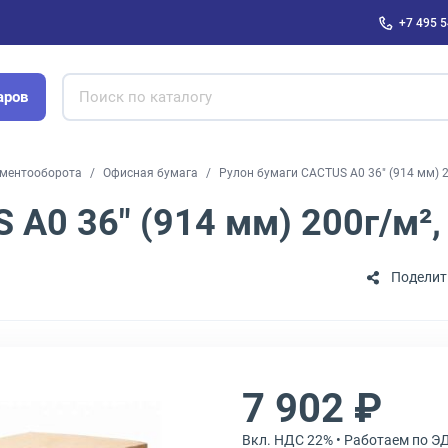
+7 495 5
аров
ументооборота
Офисная бумага
Рулон бумаги CACTUS A0 36" (914 мм) 
 A0 36" (914 мм) 200г/м²
Поделит
7 902 ₽
Вкл. НДС 22% • Работаем по Э