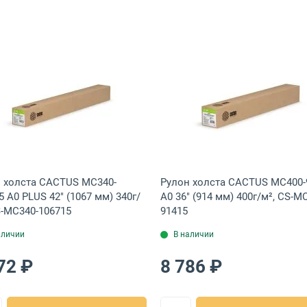
100165ТЕХ
f-Adhesive A4 1 650л 70г/м², 2100005ТЕХ
а CACTUS MC340-91415 36" (914 мм) 340г/м², CS-MC340-91415
Открыть товар: Рулон холста CACTUS MC340-106715 A0
Открыть това
 холста CACTUS MC340-
Рулон холста CACTUS MC400-
5 A0 PLUS 42" (1067 мм) 340г/
A0 36" (914 мм) 400г/м², CS-M
S-MC340-106715
91415
аличии
В наличии
72 ₽
8 786 ₽